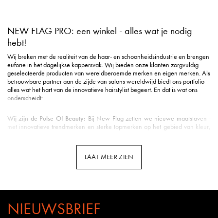
NEW FLAG PRO: een winkel - alles wat je nodig
hebt!
Wij breken met de realiteit van de haar- en schoonheidsindustrie en brengen
euforie in het dagelijkse kappersvak. Wij bieden onze klanten zorgvuldig
geselecteerde producten van wereldberoemde merken en eigen merken. Als
betrouwbare partner aan de zijde van salons wereldwijd biedt ons portfolio
alles wat het hart van de innovatieve hairstylist begeert. En dat is wat ons
onderscheidt:
Wij zijn de Pulse Of Beauty:
Bij New Flag zetten we nieuwe maatstaven -
met innovatieve trendmerken en sterke topmerken op het gebied van kleur,
styling, verzorging, tools, beauty & nog veel meer.
Duurzame verzending
: Milieuvriendelijke verpakking is voor ons een eerste
vereiste in de logistiek.
LAAT MEER ZIEN
Snelle levering
: Uw pakket is gemiddeld binnen 3 werkdagen bij u binnen
de Benelux.
Klantenservice met hart
: u wordt ontvangen met een vriendelijke glimlach en
uitstekende ondersteuning.
Professionele opleidingen
: New Flag biedt opleidingen door kappers voor
kappers op meerdere kanalen - van YouTube tot Facebook en Instagram tot
NIEUWSBRIEF
webinars en seminars in de salon.
Kennis van het vak
: Bij New Flag werken veel gepassioneerde kappers.