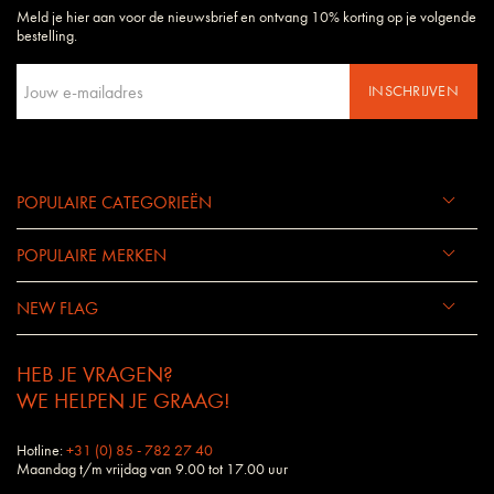
Meld je hier aan voor de nieuwsbrief en ontvang 10% korting op je volgende
Daarom begrijpen wij uw wensen en eisen als geen ander bedrijf.
bestelling.
INSCHRIJVEN
POPULAIRE CATEGORIEËN
POPULAIRE MERKEN
NEW FLAG
HEB JE VRAGEN?
WE HELPEN JE GRAAG!
Hotline:
+31 (0) 85 - 782 27 40
Maandag t/m vrijdag van 9.00 tot 17.00 uur