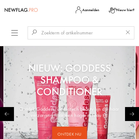
Aanmelden
Nieuw hier?
NIEUW: GODDESS
SHAMPOO &
CONDITIONER
Ontdek Goddess, de biotech beauty lijn die haar
verzorging naar een hoger niveau tilt.
ONTDEK NU