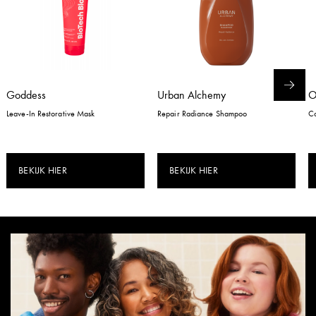
Goddess
Urban Alchemy
Leave-In Restorative Mask
Repair Radiance Shampoo
Co
BEKIJK HIER
BEKIJK HIER