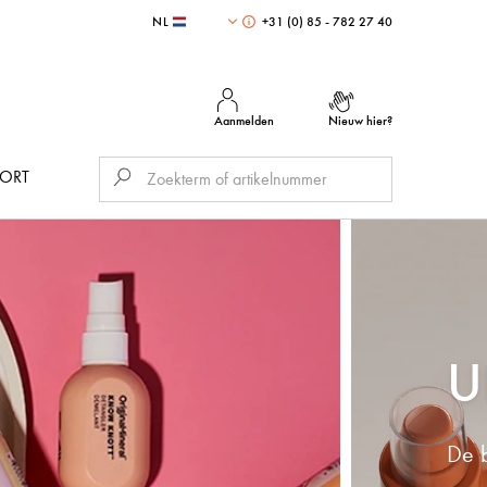
NL
+31 (0) 85 - 782 27 40
Aanmelden
Nieuw hier?
PORT
U
De b