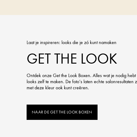
Laat je inspireren: looks die je zó kunt namaken
GET THE LOOK
Ontdek onze Get the Look Boxen. Alles wat je nodig hebt
looks zelf te maken. De foto’s laten echte salonresultaten zi
met deze kleur ook kunt creëren.
NAAR DE GET THE LOOK BOXEN