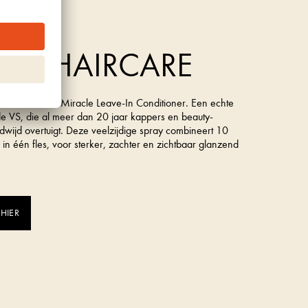
rk uit de VS
A 10 HAIRCARE
is de It’s a 10 Miracle Leave-In Conditioner. Een echte
t de VS, die al meer dan 20 jaar kappers en beauty-
dwijd overtuigt. Deze veelzijdige spray combineert 10
s in één fles, voor sterker, zachter en zichtbaar glanzend
 HIER