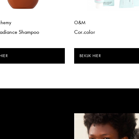
chemy
O&M
Radiance Shampoo
Cor.color
HIER
BEKIJK HIER