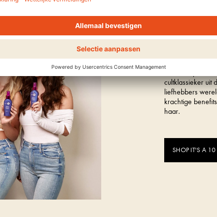
Ontdek het cultme
IT'S 
Het hero product 
cultklassieker ui
liefhebbers werel
krachtige benefit
haar.
SHOP IT'S A 10