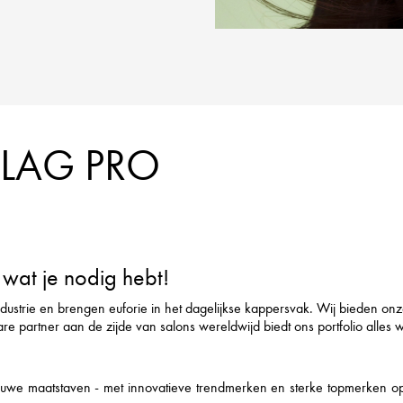
FLAG PRO
wat je nodig hebt!
ndustrie en brengen euforie in het dagelijkse kappersvak. Wij bieden on
rtner aan de zijde van salons wereldwijd biedt ons portfolio alles wat h
we maatstaven - met innovatieve trendmerken en sterke topmerken op he