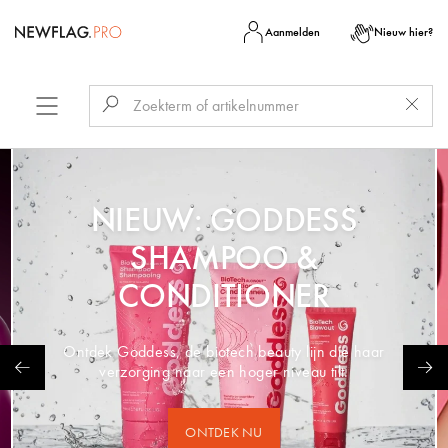
Aanmelden
Nieuw hier?
NIEUW: GODDESS
SHAMPOO &
CONDITIONER
Ontdek Goddess, de biotech beauty lijn die haar
verzorging naar een hoger niveau tilt.
ONTDEK NU