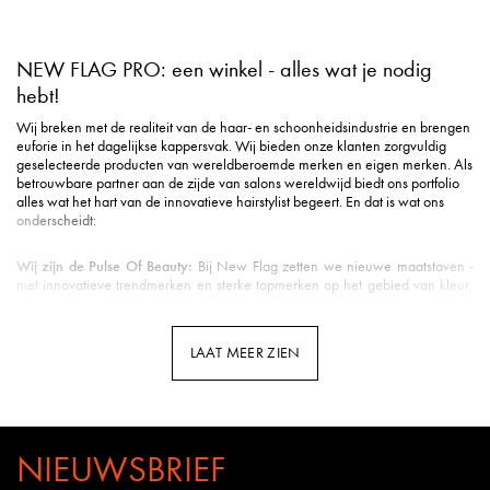
NEW FLAG PRO: een winkel - alles wat je nodig
hebt!
Wij breken met de realiteit van de haar- en schoonheidsindustrie en brengen
euforie in het dagelijkse kappersvak. Wij bieden onze klanten zorgvuldig
geselecteerde producten van wereldberoemde merken en eigen merken. Als
betrouwbare partner aan de zijde van salons wereldwijd biedt ons portfolio
alles wat het hart van de innovatieve hairstylist begeert. En dat is wat ons
onderscheidt:
Wij zijn de Pulse Of Beauty:
Bij New Flag zetten we nieuwe maatstaven -
met innovatieve trendmerken en sterke topmerken op het gebied van kleur,
styling, verzorging, tools, beauty & nog veel meer.
Duurzame verzending
: Milieuvriendelijke verpakking is voor ons een eerste
vereiste in de logistiek.
LAAT MEER ZIEN
Snelle levering
: Uw pakket is gemiddeld binnen 3 werkdagen bij u binnen
de Benelux.
Klantenservice met hart
: u wordt ontvangen met een vriendelijke glimlach en
uitstekende ondersteuning.
Professionele opleidingen
: New Flag biedt opleidingen door kappers voor
kappers op meerdere kanalen - van YouTube tot Facebook en Instagram tot
NIEUWSBRIEF
webinars en seminars in de salon.
Kennis van het vak
: Bij New Flag werken veel gepassioneerde kappers.