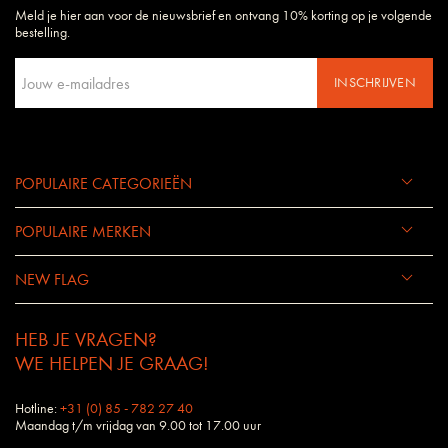
Meld je hier aan voor de nieuwsbrief en ontvang 10% korting op je volgende
Daarom begrijpen wij uw wensen en eisen als geen ander bedrijf.
bestelling.
INSCHRIJVEN
POPULAIRE CATEGORIEËN
POPULAIRE MERKEN
NEW FLAG
HEB JE VRAGEN?
WE HELPEN JE GRAAG!
Hotline:
+31 (0) 85 - 782 27 40
Maandag t/m vrijdag van 9.00 tot 17.00 uur