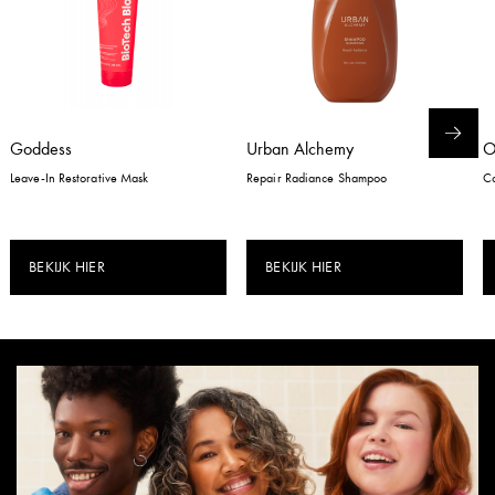
Goddess
Urban Alchemy
Leave-In Restorative Mask
Repair Radiance Shampoo
Co
BEKIJK HIER
BEKIJK HIER