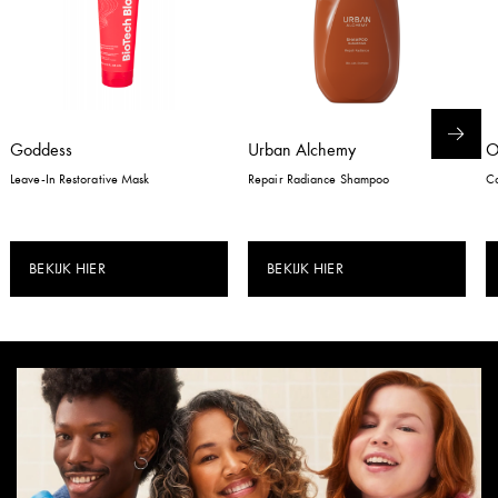
Goddess
Urban Alchemy
Leave-In Restorative Mask
Repair Radiance Shampoo
Co
BEKIJK HIER
BEKIJK HIER