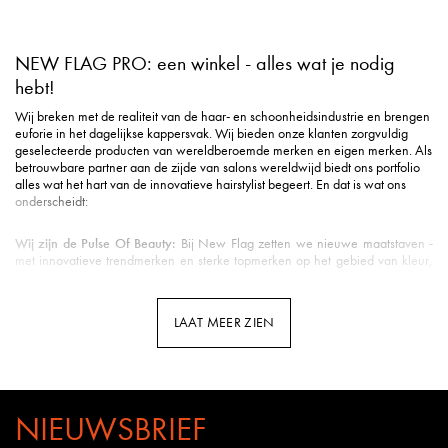
NEW FLAG PRO: een winkel - alles wat je nodig
hebt!
Wij breken met de realiteit van de haar- en schoonheidsindustrie en brengen
euforie in het dagelijkse kappersvak. Wij bieden onze klanten zorgvuldig
geselecteerde producten van wereldberoemde merken en eigen merken. Als
betrouwbare partner aan de zijde van salons wereldwijd biedt ons portfolio
alles wat het hart van de innovatieve hairstylist begeert. En dat is wat ons
onderscheidt:
Wij zijn de Pulse Of Beauty:
Bij New Flag zetten we nieuwe maatstaven -
met innovatieve trendmerken en sterke topmerken op het gebied van kleur,
styling, verzorging, tools, beauty & nog veel meer.
Duurzame verzending
: Milieuvriendelijke verpakking is voor ons een eerste
vereiste in de logistiek.
LAAT MEER ZIEN
Snelle levering
: Uw pakket is gemiddeld binnen 3 werkdagen bij u binnen
de Benelux.
Klantenservice met hart
: u wordt ontvangen met een vriendelijke glimlach en
uitstekende ondersteuning.
Professionele opleidingen
: New Flag biedt opleidingen door kappers voor
kappers op meerdere kanalen - van YouTube tot Facebook en Instagram tot
NIEUWSBRIEF
webinars en seminars in de salon.
Kennis van het vak
: Bij New Flag werken veel gepassioneerde kappers.