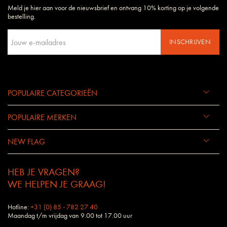
Meld je hier aan voor de nieuwsbrief en ontvang 10% korting op je volgende
Daarom begrijpen wij uw wensen en eisen als geen ander bedrijf.
bestelling.
INSCHRIJVEN
POPULAIRE CATEGORIEËN
POPULAIRE MERKEN
NEW FLAG
HEB JE VRAGEN?
WE HELPEN JE GRAAG!
Hotline:
+31 (0) 85 - 782 27 40
Maandag t/m vrijdag van 9.00 tot 17.00 uur