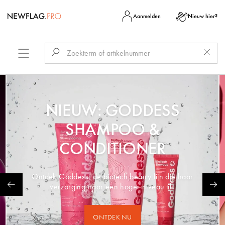
Aanmelden
Nieuw hier?
NIEUW: GODDESS
SHAMPOO &
CONDITIONER
Ontdek Goddess, de biotech beauty lijn die haar
verzorging naar een hoger niveau tilt.
ONTDEK NU