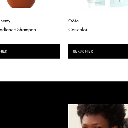
chemy
O&M
Radiance Shampoo
Cor.color
HIER
BEKIJK HIER