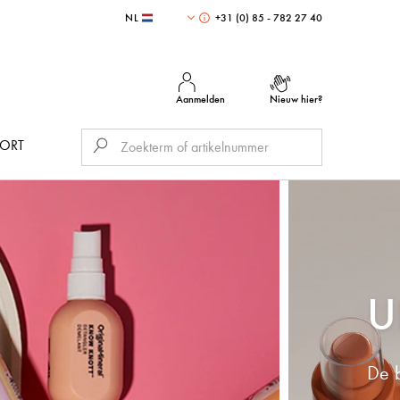
NL
+31 (0) 85 - 782 27 40
Aanmelden
Nieuw hier?
PORT
U
De b