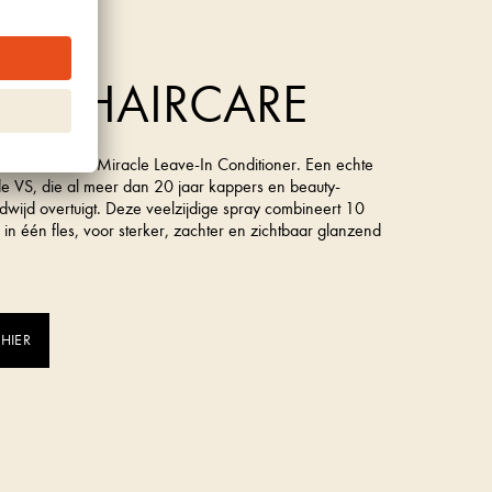
rk uit de VS
A 10 HAIRCARE
is de It’s a 10 Miracle Leave-In Conditioner. Een echte
t de VS, die al meer dan 20 jaar kappers en beauty-
dwijd overtuigt. Deze veelzijdige spray combineert 10
s in één fles, voor sterker, zachter en zichtbaar glanzend
 HIER