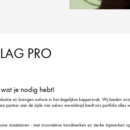
FLAG PRO
wat je nodig hebt!
ndustrie en brengen euforie in het dagelijkse kappersvak. Wij bieden on
rtner aan de zijde van salons wereldwijd biedt ons portfolio alles wat h
we maatstaven - met innovatieve trendmerken en sterke topmerken op he