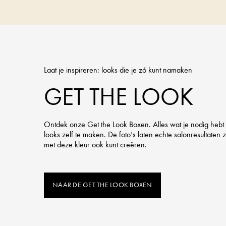
Laat je inspireren: looks die je zó kunt namaken
GET THE LOOK
Ontdek onze Get the Look Boxen. Alles wat je nodig hebt
looks zelf te maken. De foto’s laten echte salonresultaten zi
met deze kleur ook kunt creëren.
NAAR DE GET THE LOOK BOXEN