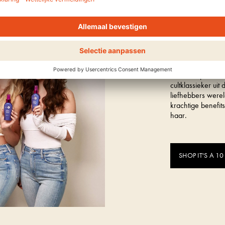
Ontdek het cultme
IT'S 
Het hero product 
cultklassieker ui
liefhebbers werel
krachtige benefit
haar.
SHOP IT'S A 10