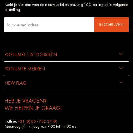
Meld je hier aan voor de nieuwsbrief en ontvang 10% korting op je volgende
Daarom begrijpen wij uw wensen en eisen als geen ander bedrijf.
bestelling.
INSCHRIJVEN
POPULAIRE CATEGORIEËN
POPULAIRE MERKEN
NEW FLAG
HEB JE VRAGEN?
WE HELPEN JE GRAAG!
Hotline:
+31 (0) 85 - 782 27 40
Maandag t/m vrijdag van 9.00 tot 17.00 uur