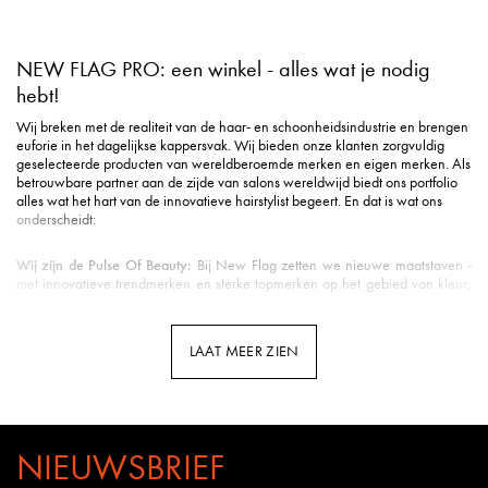
NEW FLAG PRO: een winkel - alles wat je nodig
hebt!
Wij breken met de realiteit van de haar- en schoonheidsindustrie en brengen
euforie in het dagelijkse kappersvak. Wij bieden onze klanten zorgvuldig
geselecteerde producten van wereldberoemde merken en eigen merken. Als
betrouwbare partner aan de zijde van salons wereldwijd biedt ons portfolio
alles wat het hart van de innovatieve hairstylist begeert. En dat is wat ons
onderscheidt:
Wij zijn de Pulse Of Beauty:
Bij New Flag zetten we nieuwe maatstaven -
met innovatieve trendmerken en sterke topmerken op het gebied van kleur,
styling, verzorging, tools, beauty & nog veel meer.
Duurzame verzending
: Milieuvriendelijke verpakking is voor ons een eerste
vereiste in de logistiek.
LAAT MEER ZIEN
Snelle levering
: Uw pakket is gemiddeld binnen 3 werkdagen bij u binnen
de Benelux.
Klantenservice met hart
: u wordt ontvangen met een vriendelijke glimlach en
uitstekende ondersteuning.
Professionele opleidingen
: New Flag biedt opleidingen door kappers voor
kappers op meerdere kanalen - van YouTube tot Facebook en Instagram tot
NIEUWSBRIEF
webinars en seminars in de salon.
Kennis van het vak
: Bij New Flag werken veel gepassioneerde kappers.