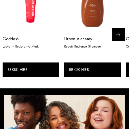
Goddess
Urban Alchemy
Leave-In Restorative Mask
Repair Radiance Shampoo
Co
BEKIJK HIER
BEKIJK HIER