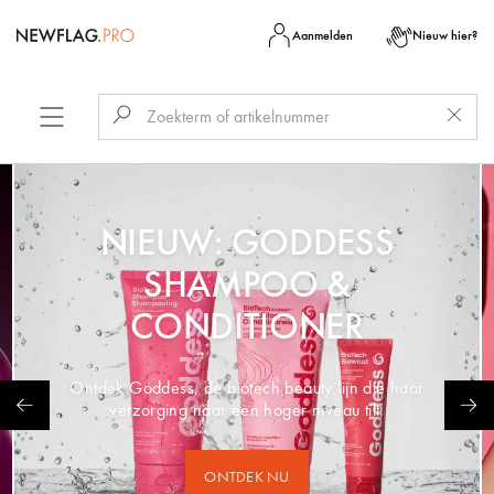
Aanmelden
Nieuw hier?
NIEUW: GODDESS
SHAMPOO &
CONDITIONER
Ontdek Goddess, de biotech beauty lijn die haar
verzorging naar een hoger niveau tilt.
ONTDEK NU