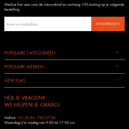
Meld je hier aan voor de nieuwsbrief en ontvang 10% korting op je volgende
Daarom begrijpen wij uw wensen en eisen als geen ander bedrijf.
bestelling.
INSCHRIJVEN
POPULAIRE CATEGORIEËN
POPULAIRE MERKEN
NEW FLAG
HEB JE VRAGEN?
WE HELPEN JE GRAAG!
Hotline:
+31 (0) 85 - 782 27 40
Maandag t/m vrijdag van 9.00 tot 17.00 uur