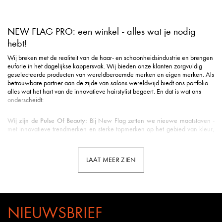
NEW FLAG PRO: een winkel - alles wat je nodig
hebt!
Wij breken met de realiteit van de haar- en schoonheidsindustrie en brengen
euforie in het dagelijkse kappersvak. Wij bieden onze klanten zorgvuldig
geselecteerde producten van wereldberoemde merken en eigen merken. Als
betrouwbare partner aan de zijde van salons wereldwijd biedt ons portfolio
alles wat het hart van de innovatieve hairstylist begeert. En dat is wat ons
onderscheidt:
Wij zijn de Pulse Of Beauty:
Bij New Flag zetten we nieuwe maatstaven -
met innovatieve trendmerken en sterke topmerken op het gebied van kleur,
styling, verzorging, tools, beauty & nog veel meer.
Duurzame verzending
: Milieuvriendelijke verpakking is voor ons een eerste
vereiste in de logistiek.
LAAT MEER ZIEN
Snelle levering
: Uw pakket is gemiddeld binnen 3 werkdagen bij u binnen
de Benelux.
Klantenservice met hart
: u wordt ontvangen met een vriendelijke glimlach en
uitstekende ondersteuning.
Professionele opleidingen
: New Flag biedt opleidingen door kappers voor
kappers op meerdere kanalen - van YouTube tot Facebook en Instagram tot
NIEUWSBRIEF
webinars en seminars in de salon.
Kennis van het vak
: Bij New Flag werken veel gepassioneerde kappers.