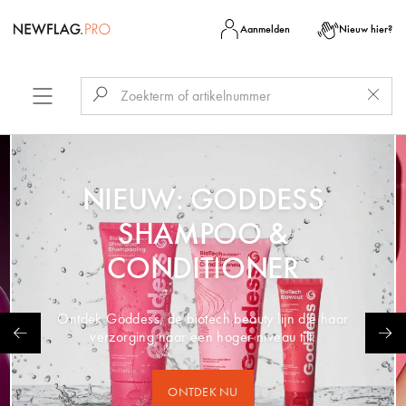
Aanmelden
Nieuw hier?
NIEUW: GODDESS
SHAMPOO &
CONDITIONER
Ontdek Goddess, de biotech beauty lijn die haar
verzorging naar een hoger niveau tilt.
ONTDEK NU