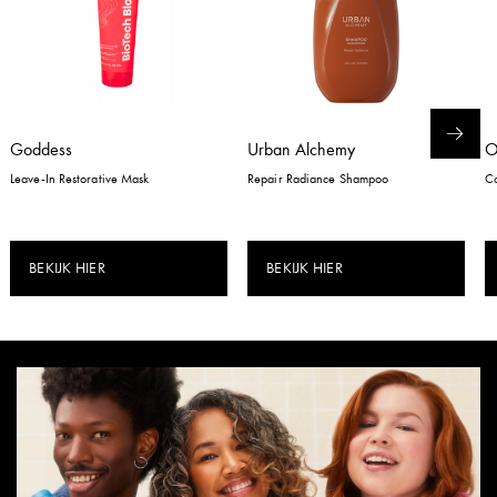
Goddess
Urban Alchemy
Leave-In Restorative Mask
Repair Radiance Shampoo
Co
BEKIJK HIER
BEKIJK HIER