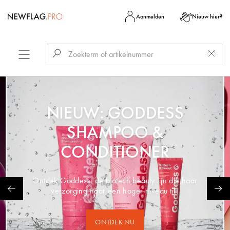
Aanmelden
Nieuw hier?
NIEUW: GODDESS
SHAMPOO &
CONDITIONER
Ontdek Goddess, de biotech beauty lijn die haar
verzorging naar een hoger niveau tilt.
ONTDEK NU