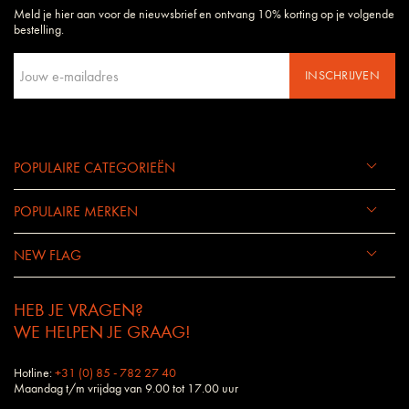
Meld je hier aan voor de nieuwsbrief en ontvang 10% korting op je volgende
Daarom begrijpen wij uw wensen en eisen als geen ander bedrijf.
bestelling.
INSCHRIJVEN
POPULAIRE CATEGORIEËN
POPULAIRE MERKEN
NEW FLAG
HEB JE VRAGEN?
WE HELPEN JE GRAAG!
Hotline:
+31 (0) 85 - 782 27 40
Maandag t/m vrijdag van 9.00 tot 17.00 uur