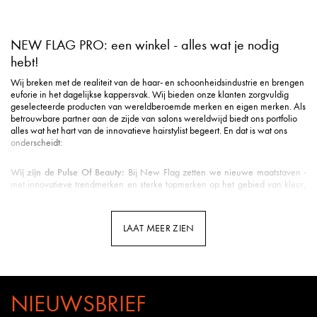
NEW FLAG PRO: een winkel - alles wat je nodig
hebt!
Wij breken met de realiteit van de haar- en schoonheidsindustrie en brengen
euforie in het dagelijkse kappersvak. Wij bieden onze klanten zorgvuldig
geselecteerde producten van wereldberoemde merken en eigen merken. Als
betrouwbare partner aan de zijde van salons wereldwijd biedt ons portfolio
alles wat het hart van de innovatieve hairstylist begeert. En dat is wat ons
onderscheidt:
Wij zijn de Pulse Of Beauty:
Bij New Flag zetten we nieuwe maatstaven -
met innovatieve trendmerken en sterke topmerken op het gebied van kleur,
styling, verzorging, tools, beauty & nog veel meer.
Duurzame verzending
: Milieuvriendelijke verpakking is voor ons een eerste
vereiste in de logistiek.
LAAT MEER ZIEN
Snelle levering
: Uw pakket is gemiddeld binnen 3 werkdagen bij u binnen
de Benelux.
Klantenservice met hart
: u wordt ontvangen met een vriendelijke glimlach en
uitstekende ondersteuning.
Professionele opleidingen
: New Flag biedt opleidingen door kappers voor
kappers op meerdere kanalen - van YouTube tot Facebook en Instagram tot
NIEUWSBRIEF
webinars en seminars in de salon.
Kennis van het vak
: Bij New Flag werken veel gepassioneerde kappers.