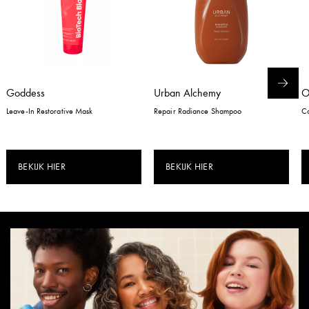
Goddess
Urban Alchemy
Leave-In Restorative Mask
Repair Radiance Shampoo
Co
BEKIJK HIER
BEKIJK HIER