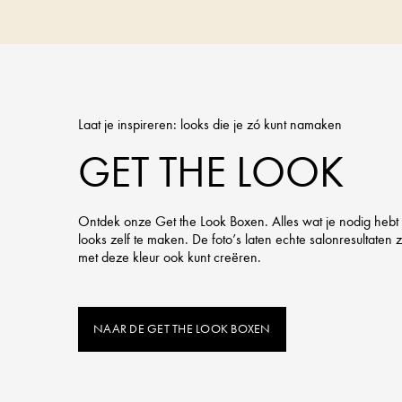
Laat je inspireren: looks die je zó kunt namaken
GET THE LOOK
Ontdek onze Get the Look Boxen. Alles wat je nodig hebt
looks zelf te maken. De foto’s laten echte salonresultaten zi
met deze kleur ook kunt creëren.
NAAR DE GET THE LOOK BOXEN