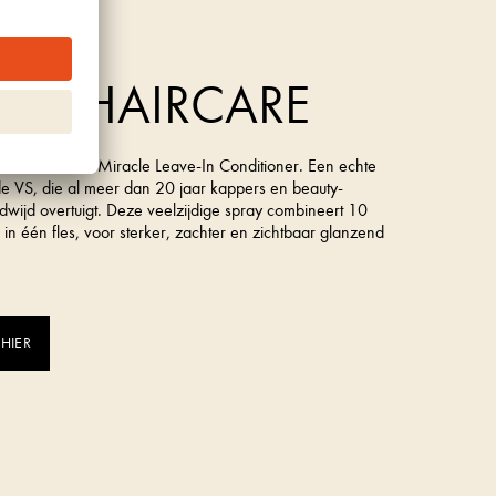
rk uit de VS
A 10 HAIRCARE
is de It’s a 10 Miracle Leave-In Conditioner. Een echte
t de VS, die al meer dan 20 jaar kappers en beauty-
dwijd overtuigt. Deze veelzijdige spray combineert 10
s in één fles, voor sterker, zachter en zichtbaar glanzend
 HIER