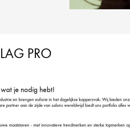
FLAG PRO
wat je nodig hebt!
ndustrie en brengen euforie in het dagelijkse kappersvak. Wij bieden on
rtner aan de zijde van salons wereldwijd biedt ons portfolio alles wat h
we maatstaven - met innovatieve trendmerken en sterke topmerken op he