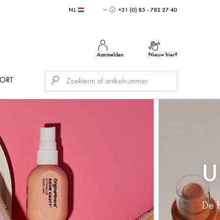
NL
+31 (0) 85 - 782 27 40
Aanmelden
Nieuw hier?
PORT
U
De b