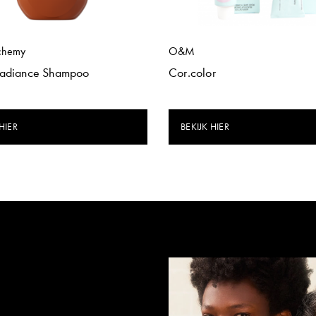
chemy
O&M
Radiance Shampoo
Cor.color
HIER
BEKIJK HIER