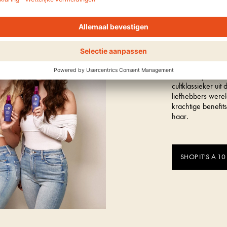
Ontdek het cultme
IT'S 
Het hero product 
cultklassieker ui
liefhebbers werel
krachtige benefit
haar.
SHOP IT'S A 10