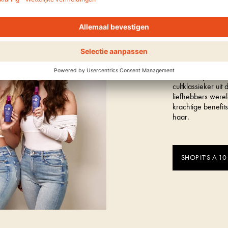
Ontdek het cultme
IT'S 
Het hero product 
cultklassieker ui
liefhebbers werel
krachtige benefit
haar.
SHOP IT'S A 10