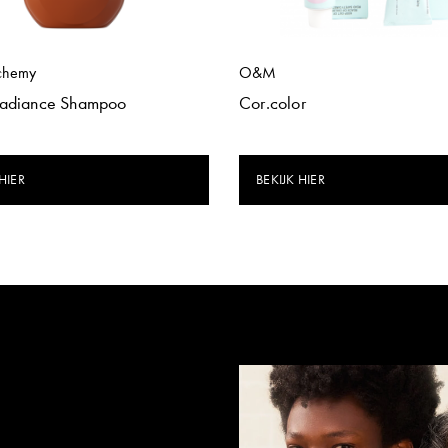
chemy
O&M
Radiance Shampoo
Cor.color
HIER
BEKIJK HIER