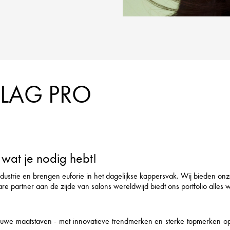
FLAG PRO
wat je nodig hebt!
ndustrie en brengen euforie in het dagelijkse kappersvak. Wij bieden on
rtner aan de zijde van salons wereldwijd biedt ons portfolio alles wat h
we maatstaven - met innovatieve trendmerken en sterke topmerken op he