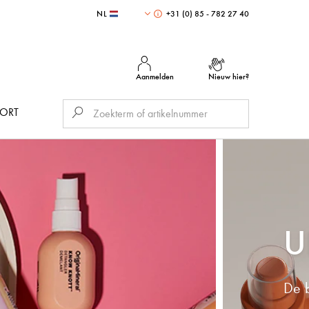
NL
+31 (0) 85 - 782 27 40
Aanmelden
Nieuw hier?
PORT
U
De b