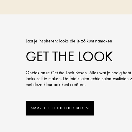
Laat je inspireren: looks die je zó kunt namaken
GET THE LOOK
Ontdek onze Get the Look Boxen. Alles wat je nodig hebt
looks zelf te maken. De foto’s laten echte salonresultaten zi
met deze kleur ook kunt creëren.
NAAR DE GET THE LOOK BOXEN