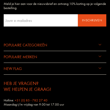
Meld je hier aan voor de nieuwsbrief en ontvang 10% korting op je volgende
Daarom begrijpen wij uw wensen en eisen als geen ander bedrijf.
bestelling.
INSCHRIJVEN
POPULAIRE CATEGORIEËN
POPULAIRE MERKEN
NEW FLAG
HEB JE VRAGEN?
WE HELPEN JE GRAAG!
Hotline:
+31 (0) 85 - 782 27 40
Maandag t/m vrijdag van 9.00 tot 17.00 uur