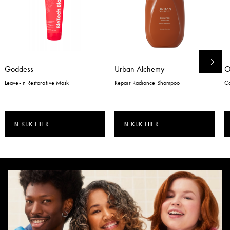
Goddess
Urban Alchemy
Leave-In Restorative Mask
Repair Radiance Shampoo
Co
BEKIJK HIER
BEKIJK HIER