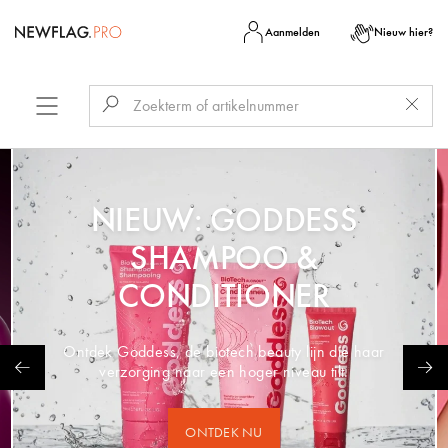
Aanmelden
Nieuw hier?
NIEUW: GODDESS
SHAMPOO &
CONDITIONER
Ontdek Goddess, de biotech beauty lijn die haar
verzorging naar een hoger niveau tilt.
ONTDEK NU