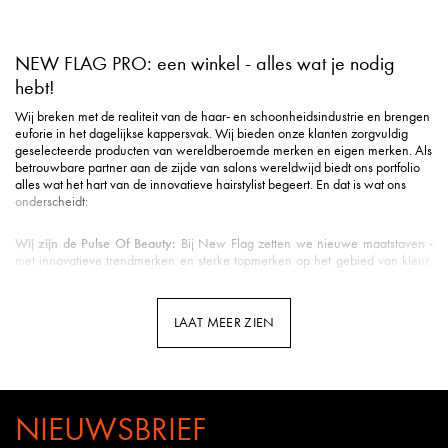
NEW FLAG PRO: een winkel - alles wat je nodig
hebt!
Wij breken met de realiteit van de haar- en schoonheidsindustrie en brengen
euforie in het dagelijkse kappersvak. Wij bieden onze klanten zorgvuldig
geselecteerde producten van wereldberoemde merken en eigen merken. Als
betrouwbare partner aan de zijde van salons wereldwijd biedt ons portfolio
alles wat het hart van de innovatieve hairstylist begeert. En dat is wat ons
onderscheidt:
Wij zijn de Pulse Of Beauty:
Bij New Flag zetten we nieuwe maatstaven -
met innovatieve trendmerken en sterke topmerken op het gebied van kleur,
styling, verzorging, tools, beauty & nog veel meer.
Duurzame verzending
: Milieuvriendelijke verpakking is voor ons een eerste
vereiste in de logistiek.
LAAT MEER ZIEN
Snelle levering
: Uw pakket is gemiddeld binnen 3 werkdagen bij u binnen
de Benelux.
Klantenservice met hart
: u wordt ontvangen met een vriendelijke glimlach en
uitstekende ondersteuning.
Professionele opleidingen
: New Flag biedt opleidingen door kappers voor
kappers op meerdere kanalen - van YouTube tot Facebook en Instagram tot
NIEUWSBRIEF
webinars en seminars in de salon.
Kennis van het vak
: Bij New Flag werken veel gepassioneerde kappers.