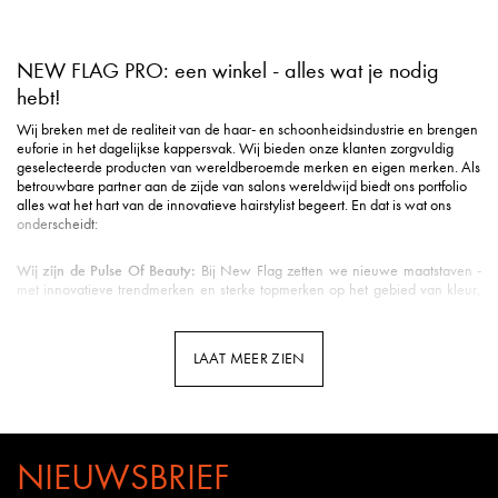
NEW FLAG PRO: een winkel - alles wat je nodig
hebt!
Wij breken met de realiteit van de haar- en schoonheidsindustrie en brengen
euforie in het dagelijkse kappersvak. Wij bieden onze klanten zorgvuldig
geselecteerde producten van wereldberoemde merken en eigen merken. Als
betrouwbare partner aan de zijde van salons wereldwijd biedt ons portfolio
alles wat het hart van de innovatieve hairstylist begeert. En dat is wat ons
onderscheidt:
Wij zijn de Pulse Of Beauty:
Bij New Flag zetten we nieuwe maatstaven -
met innovatieve trendmerken en sterke topmerken op het gebied van kleur,
styling, verzorging, tools, beauty & nog veel meer.
Duurzame verzending
: Milieuvriendelijke verpakking is voor ons een eerste
vereiste in de logistiek.
LAAT MEER ZIEN
Snelle levering
: Uw pakket is gemiddeld binnen 3 werkdagen bij u binnen
de Benelux.
Klantenservice met hart
: u wordt ontvangen met een vriendelijke glimlach en
uitstekende ondersteuning.
Professionele opleidingen
: New Flag biedt opleidingen door kappers voor
kappers op meerdere kanalen - van YouTube tot Facebook en Instagram tot
NIEUWSBRIEF
webinars en seminars in de salon.
Kennis van het vak
: Bij New Flag werken veel gepassioneerde kappers.