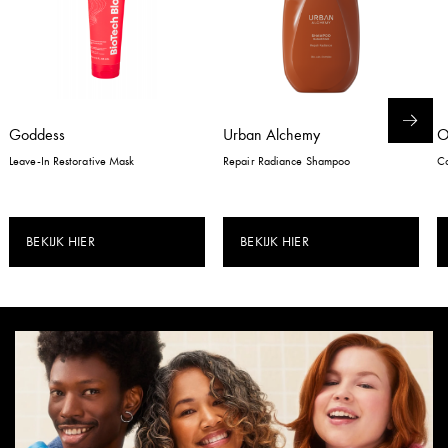
Goddess
Urban Alchemy
Leave-In Restorative Mask
Repair Radiance Shampoo
Co
BEKIJK HIER
BEKIJK HIER