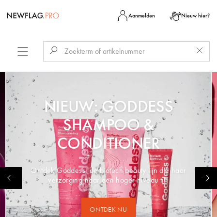
Aanmelden
Nieuw hier?
NIEUW: GODDESS
SHAMPOO &
CONDITIONER
Ontdek Goddess, de biotech beauty lijn die haar
verzorging naar een hoger niveau tilt.
ONTDEK NU