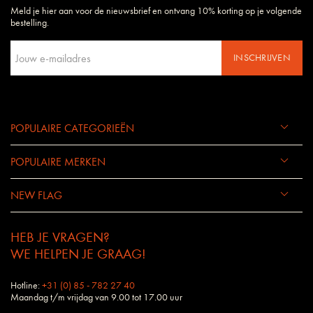
Meld je hier aan voor de nieuwsbrief en ontvang 10% korting op je volgende
Daarom begrijpen wij uw wensen en eisen als geen ander bedrijf.
bestelling.
INSCHRIJVEN
POPULAIRE CATEGORIEËN
POPULAIRE MERKEN
NEW FLAG
HEB JE VRAGEN?
WE HELPEN JE GRAAG!
Hotline:
+31 (0) 85 - 782 27 40
Maandag t/m vrijdag van 9.00 tot 17.00 uur