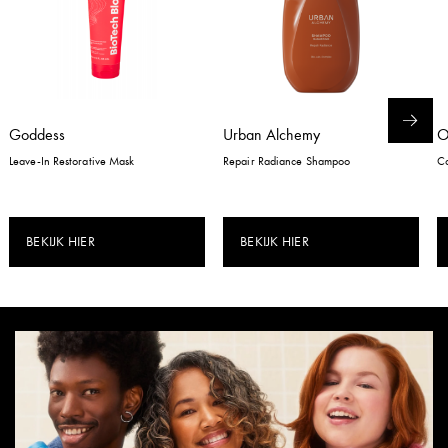
Goddess
Urban Alchemy
Leave-In Restorative Mask
Repair Radiance Shampoo
Co
BEKIJK HIER
BEKIJK HIER