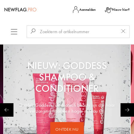
Aanmelden
Nieuw hier?
NIEUW: GODDESS
SHAMPOO &
CONDITIONER
Ontdek Goddess, de biotech beauty lijn die haar
verzorging naar een hoger niveau tilt.
ONTDEK NU