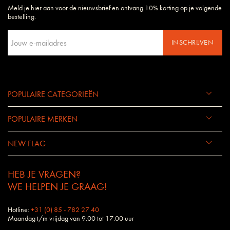
Meld je hier aan voor de nieuwsbrief en ontvang 10% korting op je volgende
Daarom begrijpen wij uw wensen en eisen als geen ander bedrijf.
bestelling.
INSCHRIJVEN
POPULAIRE CATEGORIEËN
POPULAIRE MERKEN
NEW FLAG
HEB JE VRAGEN?
WE HELPEN JE GRAAG!
Hotline:
+31 (0) 85 - 782 27 40
Maandag t/m vrijdag van 9.00 tot 17.00 uur