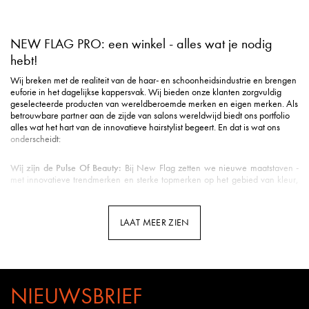
NEW FLAG PRO: een winkel - alles wat je nodig
hebt!
Wij breken met de realiteit van de haar- en schoonheidsindustrie en brengen
euforie in het dagelijkse kappersvak. Wij bieden onze klanten zorgvuldig
geselecteerde producten van wereldberoemde merken en eigen merken. Als
betrouwbare partner aan de zijde van salons wereldwijd biedt ons portfolio
alles wat het hart van de innovatieve hairstylist begeert. En dat is wat ons
onderscheidt:
Wij zijn de Pulse Of Beauty:
Bij New Flag zetten we nieuwe maatstaven -
met innovatieve trendmerken en sterke topmerken op het gebied van kleur,
styling, verzorging, tools, beauty & nog veel meer.
Duurzame verzending
: Milieuvriendelijke verpakking is voor ons een eerste
vereiste in de logistiek.
LAAT MEER ZIEN
Snelle levering
: Uw pakket is gemiddeld binnen 3 werkdagen bij u binnen
de Benelux.
Klantenservice met hart
: u wordt ontvangen met een vriendelijke glimlach en
uitstekende ondersteuning.
Professionele opleidingen
: New Flag biedt opleidingen door kappers voor
kappers op meerdere kanalen - van YouTube tot Facebook en Instagram tot
NIEUWSBRIEF
webinars en seminars in de salon.
Kennis van het vak
: Bij New Flag werken veel gepassioneerde kappers.