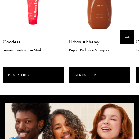
Goddess
Urban Alchemy
Leave-In Restorative Mask
Repair Radiance Shampoo
Co
BEKIJK HIER
BEKIJK HIER