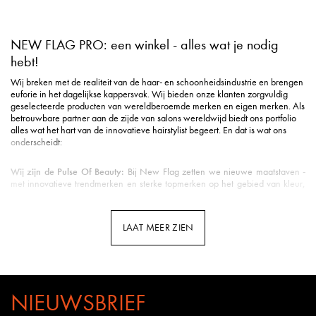
NEW FLAG PRO: een winkel - alles wat je nodig
hebt!
Wij breken met de realiteit van de haar- en schoonheidsindustrie en brengen
euforie in het dagelijkse kappersvak. Wij bieden onze klanten zorgvuldig
geselecteerde producten van wereldberoemde merken en eigen merken. Als
betrouwbare partner aan de zijde van salons wereldwijd biedt ons portfolio
alles wat het hart van de innovatieve hairstylist begeert. En dat is wat ons
onderscheidt:
Wij zijn de Pulse Of Beauty:
Bij New Flag zetten we nieuwe maatstaven -
met innovatieve trendmerken en sterke topmerken op het gebied van kleur,
styling, verzorging, tools, beauty & nog veel meer.
Duurzame verzending
: Milieuvriendelijke verpakking is voor ons een eerste
vereiste in de logistiek.
LAAT MEER ZIEN
Snelle levering
: Uw pakket is gemiddeld binnen 3 werkdagen bij u binnen
de Benelux.
Klantenservice met hart
: u wordt ontvangen met een vriendelijke glimlach en
uitstekende ondersteuning.
Professionele opleidingen
: New Flag biedt opleidingen door kappers voor
kappers op meerdere kanalen - van YouTube tot Facebook en Instagram tot
NIEUWSBRIEF
webinars en seminars in de salon.
Kennis van het vak
: Bij New Flag werken veel gepassioneerde kappers.