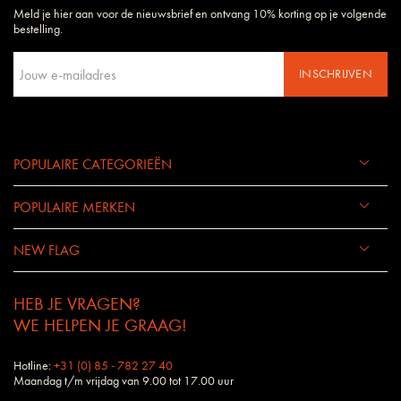
Meld je hier aan voor de nieuwsbrief en ontvang 10% korting op je volgende
Daarom begrijpen wij uw wensen en eisen als geen ander bedrijf.
bestelling.
INSCHRIJVEN
POPULAIRE CATEGORIEËN
POPULAIRE MERKEN
NEW FLAG
HEB JE VRAGEN?
WE HELPEN JE GRAAG!
Hotline:
+31 (0) 85 - 782 27 40
Maandag t/m vrijdag van 9.00 tot 17.00 uur