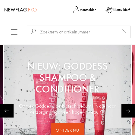
Aanmelden
Nieuw hier?
NIEUW: GODDESS
SHAMPOO &
CONDITIONER
Ontdek Goddess, de biotech beauty lijn die haar
verzorging naar een hoger niveau tilt.
ONTDEK NU