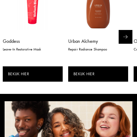
Goddess
Urban Alchemy
Leave-In Restorative Mask
Repair Radiance Shampoo
Co
BEKIJK HIER
BEKIJK HIER