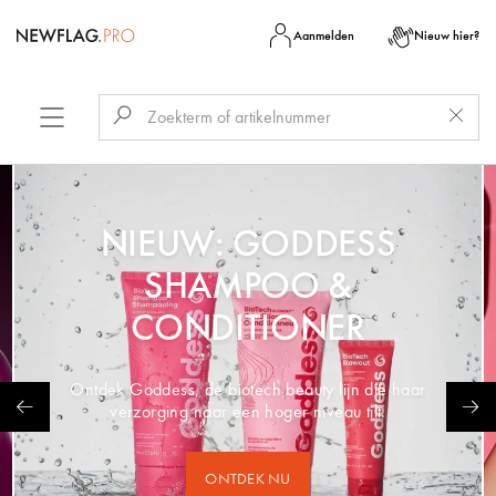
Aanmelden
Nieuw hier?
NIEUW: GODDESS
SHAMPOO &
CONDITIONER
Ontdek Goddess, de biotech beauty lijn die haar
verzorging naar een hoger niveau tilt.
ONTDEK NU