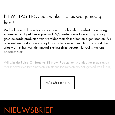
NEW FLAG PRO: een winkel - alles wat je nodig
hebt!
Wij breken met de realiteit van de haar- en schoonheidsindustrie en brengen
euforie in het dagelijkse kappersvak. Wij bieden onze klanten zorgvuldig
geselecteerde producten van wereldberoemde merken en eigen merken. Als
betrouwbare partner aan de zijde van salons wereldwijd biedt ons portfolio
alles wat het hart van de innovatieve hairstylist begeert. En dat is wat ons
onderscheidt:
Wij zijn de Pulse Of Beauty:
Bij New Flag zetten we nieuwe maatstaven -
met innovatieve trendmerken en sterke topmerken op het gebied van kleur,
styling, verzorging, tools, beauty & nog veel meer.
Duurzame verzending
: Milieuvriendelijke verpakking is voor ons een eerste
vereiste in de logistiek.
LAAT MEER ZIEN
Snelle levering
: Uw pakket is gemiddeld binnen 3 werkdagen bij u binnen
de Benelux.
Klantenservice met hart
: u wordt ontvangen met een vriendelijke glimlach en
uitstekende ondersteuning.
Professionele opleidingen
: New Flag biedt opleidingen door kappers voor
kappers op meerdere kanalen - van YouTube tot Facebook en Instagram tot
NIEUWSBRIEF
webinars en seminars in de salon.
Kennis van het vak
: Bij New Flag werken veel gepassioneerde kappers.