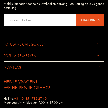
Meld je hier aan voor de nieuwsbrief en ontvang 10% korting op je volgende
Daarom begrijpen wij uw wensen en eisen als geen ander bedrijf.
bestelling.
INSCHRIJVEN
POPULAIRE CATEGORIEËN
POPULAIRE MERKEN
NEW FLAG
HEB JE VRAGEN?
WE HELPEN JE GRAAG!
Hotline:
+31 (0) 85 - 782 27 40
Maandag t/m vrijdag van 9.00 tot 17.00 uur