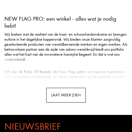
NEW FLAG PRO: een winkel - alles wat je nodig
hebt!
Wij breken met de realiteit van de haar- en schoonheidsindustrie en brengen
euforie in het dagelijkse kappersvak. Wij bieden onze klanten zorgvuldig
geselecteerde producten van wereldberoemde merken en eigen merken. Als
betrouwbare partner aan de zijde van salons wereldwijd biedt ons portfolio
alles wat het hart van de innovatieve hairstylist begeert. En dat is wat ons
onderscheidt:
Wij zijn de Pulse Of Beauty:
Bij New Flag zetten we nieuwe maatstaven -
met innovatieve trendmerken en sterke topmerken op het gebied van kleur,
styling, verzorging, tools, beauty & nog veel meer.
Duurzame verzending
: Milieuvriendelijke verpakking is voor ons een eerste
vereiste in de logistiek.
LAAT MEER ZIEN
Snelle levering
: Uw pakket is gemiddeld binnen 3 werkdagen bij u binnen
de Benelux.
Klantenservice met hart
: u wordt ontvangen met een vriendelijke glimlach en
uitstekende ondersteuning.
Professionele opleidingen
: New Flag biedt opleidingen door kappers voor
kappers op meerdere kanalen - van YouTube tot Facebook en Instagram tot
NIEUWSBRIEF
webinars en seminars in de salon.
Kennis van het vak
: Bij New Flag werken veel gepassioneerde kappers.