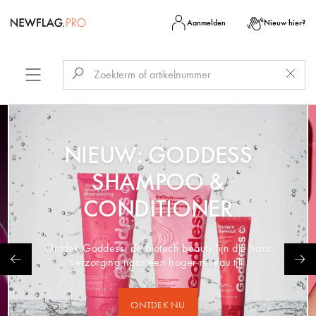
Aanmelden
Nieuw hier?
NIEUW: GODDESS
SHAMPOO &
CONDITIONER
Ontdek Goddess, de biotech beauty lijn die haar
verzorging naar een hoger niveau tilt.
ONTDEK NU