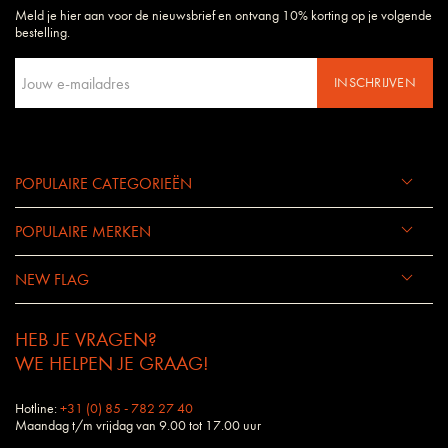
Meld je hier aan voor de nieuwsbrief en ontvang 10% korting op je volgende
Daarom begrijpen wij uw wensen en eisen als geen ander bedrijf.
bestelling.
INSCHRIJVEN
POPULAIRE CATEGORIEËN
POPULAIRE MERKEN
NEW FLAG
HEB JE VRAGEN?
WE HELPEN JE GRAAG!
Hotline:
+31 (0) 85 - 782 27 40
Maandag t/m vrijdag van 9.00 tot 17.00 uur