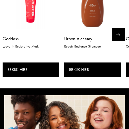
Goddess
Urban Alchemy
Leave-In Restorative Mask
Repair Radiance Shampoo
Co
BEKIJK HIER
BEKIJK HIER