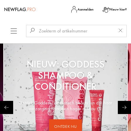
Aanmelden
Nieuw hier?
NIEUW: GODDESS
SHAMPOO &
CONDITIONER
Ontdek Goddess, de biotech beauty lijn die haar
verzorging naar een hoger niveau tilt.
ONTDEK NU