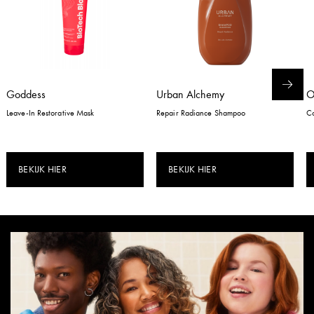
Goddess
Urban Alchemy
Leave-In Restorative Mask
Repair Radiance Shampoo
Co
BEKIJK HIER
BEKIJK HIER