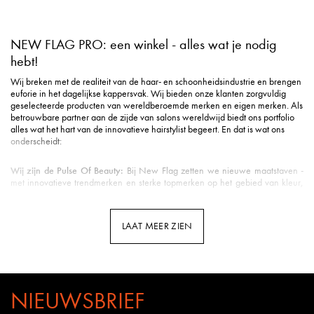
NEW FLAG PRO: een winkel - alles wat je nodig
hebt!
Wij breken met de realiteit van de haar- en schoonheidsindustrie en brengen
euforie in het dagelijkse kappersvak. Wij bieden onze klanten zorgvuldig
geselecteerde producten van wereldberoemde merken en eigen merken. Als
betrouwbare partner aan de zijde van salons wereldwijd biedt ons portfolio
alles wat het hart van de innovatieve hairstylist begeert. En dat is wat ons
onderscheidt:
Wij zijn de Pulse Of Beauty:
Bij New Flag zetten we nieuwe maatstaven -
met innovatieve trendmerken en sterke topmerken op het gebied van kleur,
styling, verzorging, tools, beauty & nog veel meer.
Duurzame verzending
: Milieuvriendelijke verpakking is voor ons een eerste
vereiste in de logistiek.
LAAT MEER ZIEN
Snelle levering
: Uw pakket is gemiddeld binnen 3 werkdagen bij u binnen
de Benelux.
Klantenservice met hart
: u wordt ontvangen met een vriendelijke glimlach en
uitstekende ondersteuning.
Professionele opleidingen
: New Flag biedt opleidingen door kappers voor
kappers op meerdere kanalen - van YouTube tot Facebook en Instagram tot
NIEUWSBRIEF
webinars en seminars in de salon.
Kennis van het vak
: Bij New Flag werken veel gepassioneerde kappers.