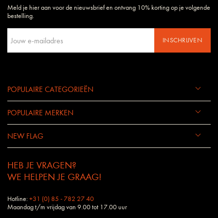
Meld je hier aan voor de nieuwsbrief en ontvang 10% korting op je volgende
Daarom begrijpen wij uw wensen en eisen als geen ander bedrijf.
bestelling.
INSCHRIJVEN
POPULAIRE CATEGORIEËN
POPULAIRE MERKEN
NEW FLAG
HEB JE VRAGEN?
WE HELPEN JE GRAAG!
Hotline:
+31 (0) 85 - 782 27 40
Maandag t/m vrijdag van 9.00 tot 17.00 uur