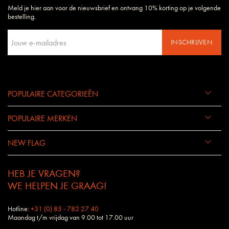
Meld je hier aan voor de nieuwsbrief en ontvang 10% korting op je volgende
Daarom begrijpen wij uw wensen en eisen als geen ander bedrijf.
bestelling.
INSCHRIJVEN
POPULAIRE CATEGORIEËN
POPULAIRE MERKEN
NEW FLAG
HEB JE VRAGEN?
WE HELPEN JE GRAAG!
Hotline:
+31 (0) 85 - 782 27 40
Maandag t/m vrijdag van 9.00 tot 17.00 uur