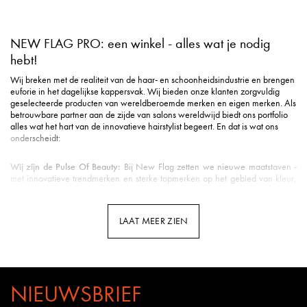
NEW FLAG PRO: een winkel - alles wat je nodig
hebt!
Wij breken met de realiteit van de haar- en schoonheidsindustrie en brengen
euforie in het dagelijkse kappersvak. Wij bieden onze klanten zorgvuldig
geselecteerde producten van wereldberoemde merken en eigen merken. Als
betrouwbare partner aan de zijde van salons wereldwijd biedt ons portfolio
alles wat het hart van de innovatieve hairstylist begeert. En dat is wat ons
onderscheidt:
Wij zijn de Pulse Of Beauty:
Bij New Flag zetten we nieuwe maatstaven -
met innovatieve trendmerken en sterke topmerken op het gebied van kleur,
styling, verzorging, tools, beauty & nog veel meer.
Duurzame verzending
: Milieuvriendelijke verpakking is voor ons een eerste
vereiste in de logistiek.
LAAT MEER ZIEN
Snelle levering
: Uw pakket is gemiddeld binnen 3 werkdagen bij u binnen
de Benelux.
Klantenservice met hart
: u wordt ontvangen met een vriendelijke glimlach en
uitstekende ondersteuning.
Professionele opleidingen
: New Flag biedt opleidingen door kappers voor
kappers op meerdere kanalen - van YouTube tot Facebook en Instagram tot
NIEUWSBRIEF
webinars en seminars in de salon.
Kennis van het vak
: Bij New Flag werken veel gepassioneerde kappers.