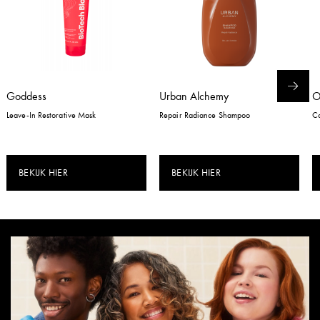
Goddess
Urban Alchemy
Leave-In Restorative Mask
Repair Radiance Shampoo
Co
BEKIJK HIER
BEKIJK HIER