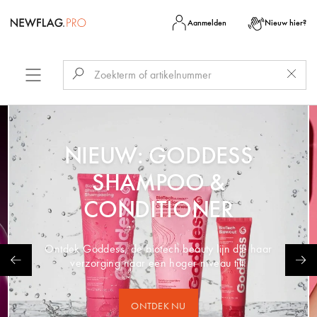
Aanmelden
Nieuw hier?
NIEUW: GODDESS
SHAMPOO &
CONDITIONER
Ontdek Goddess, de biotech beauty lijn die haar
verzorging naar een hoger niveau tilt.
ONTDEK NU