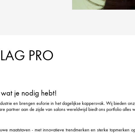
FLAG PRO
wat je nodig hebt!
ndustrie en brengen euforie in het dagelijkse kappersvak. Wij bieden on
rtner aan de zijde van salons wereldwijd biedt ons portfolio alles wat h
we maatstaven - met innovatieve trendmerken en sterke topmerken op he