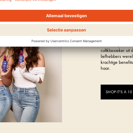
Ontdek het cultme
IT'S 
Het hero product 
cultklassieker ui
liefhebbers werel
krachtige benefit
haar.
SHOP IT'S A 10