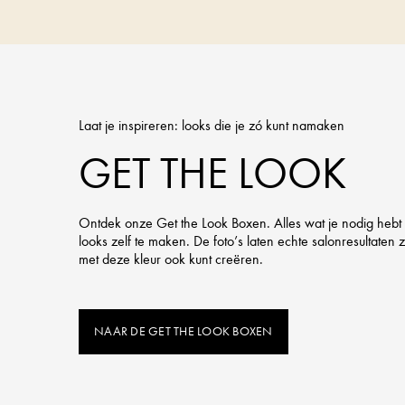
Laat je inspireren: looks die je zó kunt namaken
GET THE LOOK
Ontdek onze Get the Look Boxen. Alles wat je nodig hebt
looks zelf te maken. De foto’s laten echte salonresultaten zi
met deze kleur ook kunt creëren.
NAAR DE GET THE LOOK BOXEN