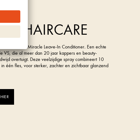
rk uit de VS
A 10 HAIRCARE
is de It’s a 10 Miracle Leave-In Conditioner. Een echte
t de VS, die al meer dan 20 jaar kappers en beauty-
dwijd overtuigt. Deze veelzijdige spray combineert 10
s in één fles, voor sterker, zachter en zichtbaar glanzend
 HIER