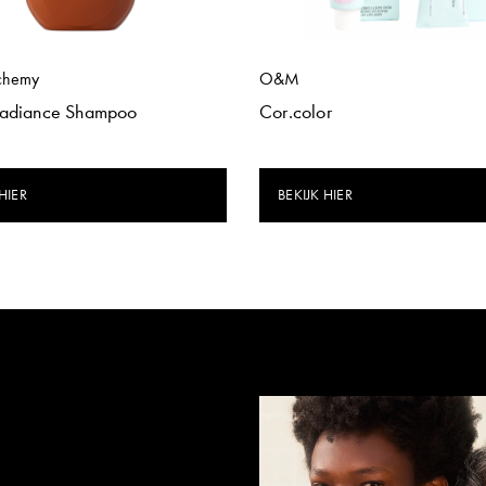
chemy
O&M
Radiance Shampoo
Cor.color
HIER
BEKIJK HIER