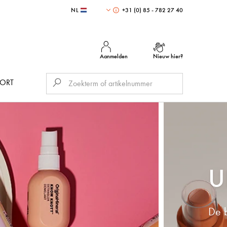
NL
+31 (0) 85 - 782 27 40
Aanmelden
Nieuw hier?
PORT
U
De b